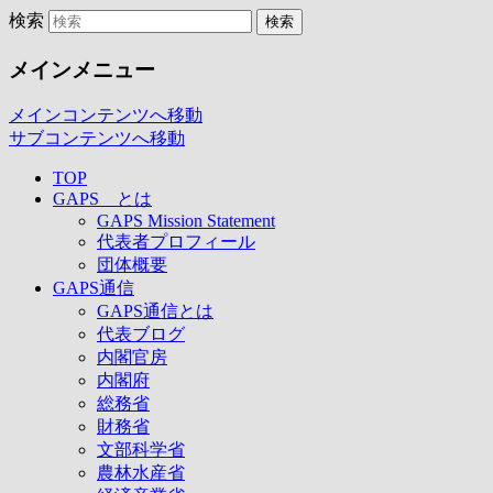
検索
自治体関係者の皆さん、一緒に問題を解
メインメニュー
メインコンテンツへ移動
サブコンテンツへ移動
TOP
GAPS とは
GAPS Mission Statement
代表者プロフィール
団体概要
GAPS通信
GAPS通信とは
代表ブログ
内閣官房
内閣府
総務省
財務省
文部科学省
農林水産省