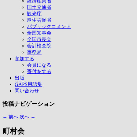
経済産業省
国土交通省
観光庁
厚生労働省
パブリックコメント
全国知事会
全国市長会
会計検査院
事務局
参加する
会員になる
寄付をする
出版
GAPS用語集
問い合わせ
投稿ナビゲーション
←
前へ
次へ
→
町村会